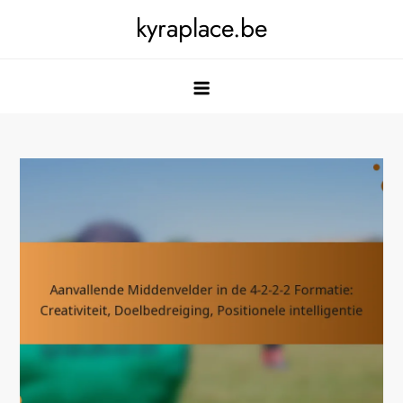
Skip
kyraplace.be
to
content