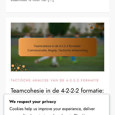
TACTISCHE ANALYSE VAN DE 4-2-2-2 FORMATIE
Teamcohesie in de 4-2-2-2 formatie:
Communicatie, Begrip, Tactische
We respect your privacy
afstemming
Cookies help us improve your experience, deliver