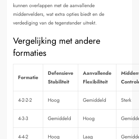
kunnen overlappen met de aanvallende
middenvelders, wat extra opties biedt en de
verdediging van de tegenstander uitrekt.
Vergelijking met andere
formaties
Defensieve
Aanvallende
Midden
Formatie
Stabiliteit
Flexibiliteit
Control
4-2-2-2
Hoog
Gemiddeld
Sterk
4-3-3
Gemiddeld
Hoog
Gemidd
4-4-2
Hoog
Laag
Gemidd