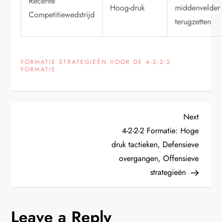
Recente
Hoog-druk
middenvelder
Competitiewedstrijd
terugzetten
FORMATIE STRATEGIEËN VOOR DE 4-2-2-2
FORMATIE
P
Next
Next
Post
4-2-2-2 Formatie: Hoge
o
druk tactieken, Defensieve
overgangen, Offensieve
s
strategieën
t
n
Leave a Reply